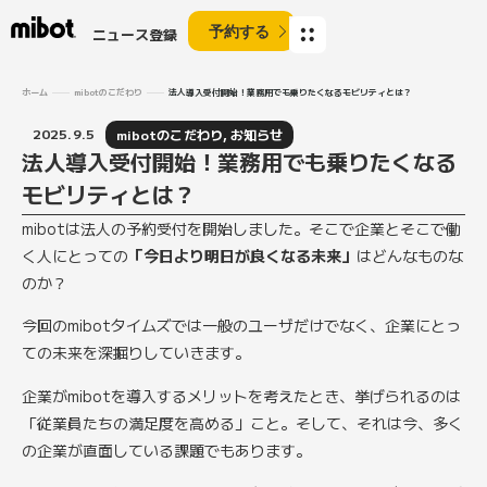
予約する
ニュース登録
ホーム
mibotのこだわり
法人導入受付開始！業務用でも乗りたくなるモビリティとは？
2025.9.5
mibotのこだわり
,
お知らせ
法人導入受付開始！業務用でも乗りたくなる
モビリティとは？
mibotは法人の予約受付を開始しました。そこで企業とそこで働
く人にとっての
「今日より明日が良くなる未来」
はどんなものな
のか？
今回のmibotタイムズでは一般のユーザだけでなく、企業にとっ
ての未来を深掘りしていきます。
企業がmibotを導入するメリットを考えたとき、挙げられるのは
「従業員たちの満足度を高める」こと。そして、それは今、多く
の企業が直面している課題でもあります。