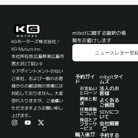
mibotに関する最新の情
報をお届けします
KGモーターズ株式会社 /
KG Motors Inc.
ニュースレター登
本社所在地:広島県東広島市
西大沢2丁目2-9
※アポイントメントのない
予約ガイ
mibotタイ
ご来社、および一般のお客
ド
ムズ
様からの郵送物の受領には
お支払い
法人のお
とローン
対応しておりません。大変
客様
納車と配
よくある
恐れ入りますが、ご遠慮い
送
ご質問
ただきますようお願い申し
任意保険
SDVにつ
について
上げます。
いて
保証とア
会社概要
フターサ
ービス
購入後ガ
予約する