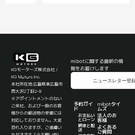
mibotに関する最新の情
報をお届けします
KGモーターズ株式会社 /
KG Motors Inc.
ニュースレター登
本社所在地:広島県東広島市
西大沢2丁目2-9
※アポイントメントのない
予約ガイ
mibotタイ
ご来社、および一般のお客
ド
ムズ
様からの郵送物の受領には
お支払い
法人のお
とローン
対応しておりません。大変
客様
納車と配
よくある
恐れ入りますが、ご遠慮い
送
ご質問