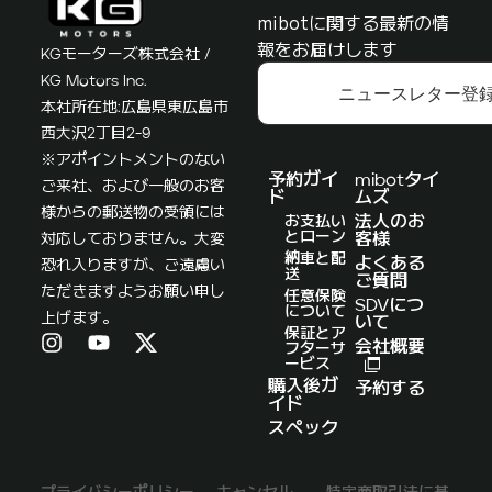
mibotに関する最新の情
報をお届けします
KGモーターズ株式会社 /
KG Motors Inc.
ニュースレター登
本社所在地:広島県東広島市
西大沢2丁目2-9
※アポイントメントのない
予約ガイ
mibotタイ
ご来社、および一般のお客
ド
ムズ
様からの郵送物の受領には
お支払い
法人のお
とローン
対応しておりません。大変
客様
納車と配
よくある
恐れ入りますが、ご遠慮い
送
ご質問
ただきますようお願い申し
任意保険
SDVにつ
について
上げます。
いて
保証とア
会社概要
フターサ
ービス
購入後ガ
予約する
イド
スペック