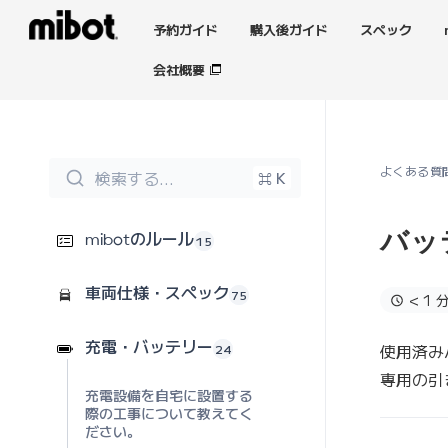
予約ガイド
購入後ガイド
スペック
会社概要
よくある質
検索する...
⌘ K
バッ
15
mibotのルール
75
車両仕様・スペック
< 1 
使用済み
24
充電・バッテリー
専用の引
充電設備を自宅に設置する
際の工事について教えてく
ださい。