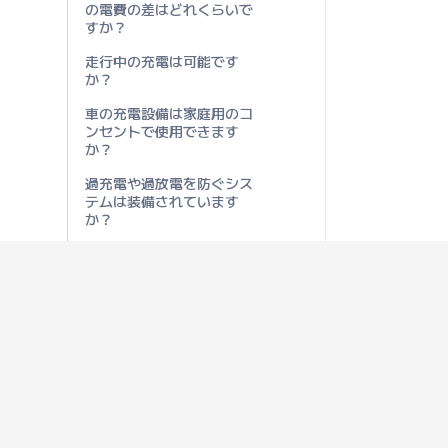
の電費の差はどれくらいで
すか？
走行中の充電は可能です
か？
車の充電設備は家庭用のコ
ンセントで使用できます
か？
過充電や過放電を防ぐシス
テムは装備されています
か？
電欠時に使用するポータブ
ル電源を使用する場合、ど
れくらいの出力が必要です
か？
200Vコンセントに対応して
いますか？
100V AC 出力の連続最大電
力はどれくらいですか？
100V AC 出力に対応してい