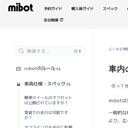
予約ガイド
購入後ガイド
スペック
会社概要
よくある質
検索する...
⌘ K
車内
15
mibotのルール
75
車両仕様・スペック
< 1 
標準ホイールのオフセット
mibot
は公開されていますか？
一般的な
雪道での走行は可能です
か？
より、広
オフラインでも走行に影響