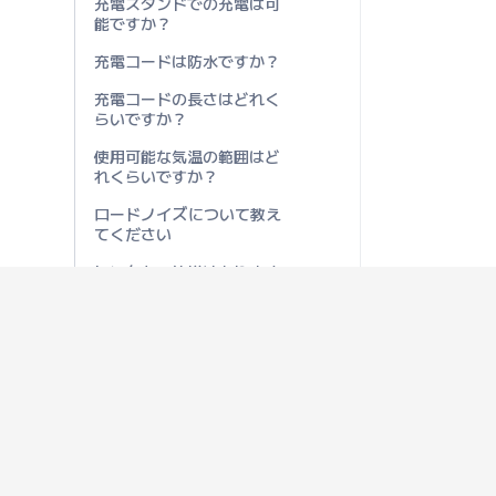
充電スタンドでの充電は可
能ですか？
充電コードは防水ですか？
充電コードの長さはどれく
らいですか？
使用可能な気温の範囲はど
れくらいですか？
ロードノイズについて教え
てください
レンタカー仕様はあります
か？
モーターのスペックについ
て教えてください
ホイールやタイヤのサイズ
について教えてください
ホイールベースの長さはど
れくらいですか？