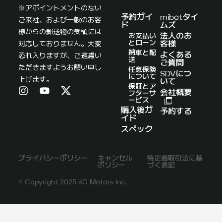
※アポイントメントのない
予約ガイ
mibotタイ
ご来社、および一般のお客
ド
ムズ
様からの郵送物の受領には
お支払い
法人のお
とローン
対応しておりません。大変
客様
納車と配
よくある
恐れ入りますが、ご遠慮い
送
ご質問
ただきますようお願い申し
任意保険
SDVにつ
について
上げます。
いて
保証とア
会社概要
フターサ
ービス
購入後ガ
予約する
イド
スペック
プライバシーポリシー
キャンセル
特定商取引法に基
ポリシー
づく表記
© Copyright 2025 KG Motors Inc.