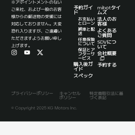
※アポイントメントのない
予約ガイ
mibotタイ
ご来社、および一般のお客
ド
ムズ
様からの郵送物の受領には
お支払い
法人のお
とローン
対応しておりません。大変
客様
納車と配
よくある
恐れ入りますが、ご遠慮い
送
ご質問
ただきますようお願い申し
任意保険
SDVにつ
について
上げます。
いて
保証とア
会社概要
フターサ
ービス
購入後ガ
予約する
イド
スペック
プライバシーポリシー
キャンセル
特定商取引法に基
ポリシー
づく表記
© Copyright 2025 KG Motors Inc.