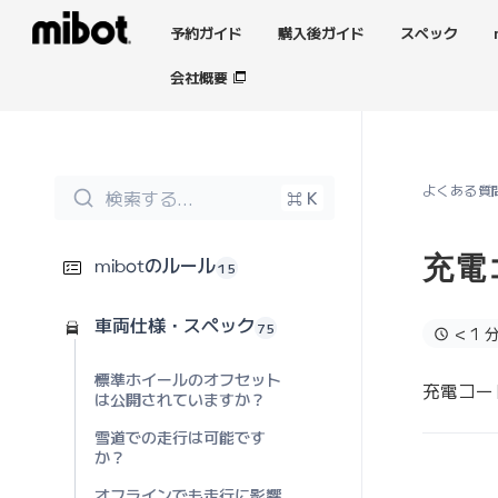
予約ガイド
購入後ガイド
スペック
会社概要
よくある質
検索する...
⌘ K
充電
15
mibotのルール
75
車両仕様・スペック
< 1 
標準ホイールのオフセット
充電コー
は公開されていますか？
雪道での走行は可能です
か？
オフラインでも走行に影響