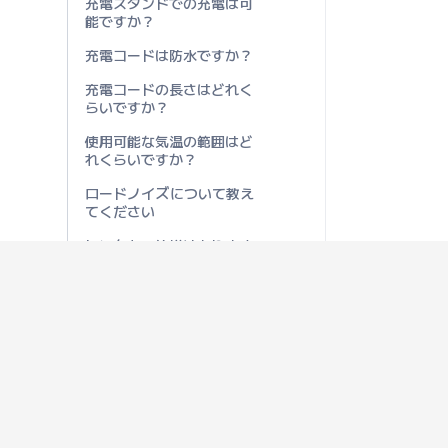
充電スタンドでの充電は可
能ですか？
充電コードは防水ですか？
充電コードの長さはどれく
らいですか？
使用可能な気温の範囲はど
れくらいですか？
ロードノイズについて教え
てください
レンタカー仕様はあります
か？
モーターのスペックについ
て教えてください
ホイールやタイヤのサイズ
について教えてください
ホイールベースの長さはど
れくらいですか？