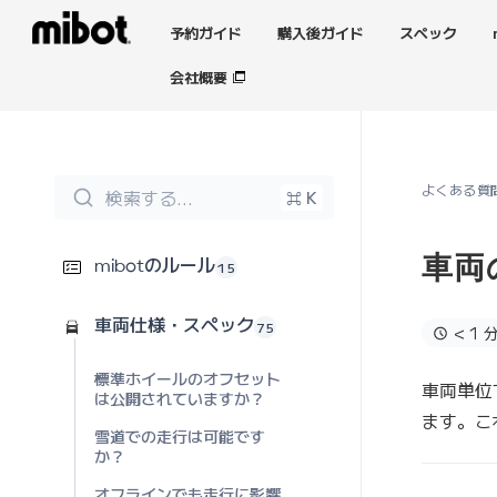
予約ガイド
購入後ガイド
スペック
会社概要
よくある質
検索する...
⌘ K
車両
15
mibotのルール
75
車両仕様・スペック
< 1 
標準ホイールのオフセット
車両単位
は公開されていますか？
ます。こ
雪道での走行は可能です
か？
オフラインでも走行に影響