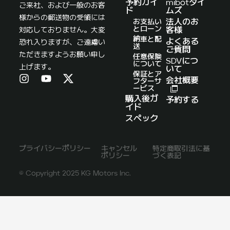
予約ガイ
mibotタイ
ご来社、および一般のお客
ド
ムズ
様からの郵送物の受領には
お支払い
法人のお
とローン
対応しておりません。大変
客様
納車と配
よくある
恐れ入りますが、ご遠慮い
送
ご質問
ただきますようお願い申し
任意保険
SDVにつ
について
上げます。
いて
保証とア
会社概要
フターサ
ービス
購入後ガ
予約する
イド
スペック
プライバシーポリシー
キャンセル
特定商取引法に基
ポリシー
づく表記
© Copyright 2025 KG Motors Inc.